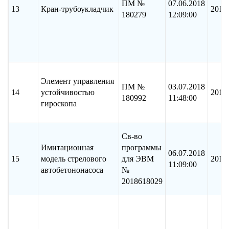
ПМ №
07.06.2018
13
Кран-трубоукладчик
2017
180279
12:09:00
Элемент управления
ПМ №
03.07.2018
14
устойчивостью
2018
180992
11:48:00
гироскопа
Св-во
Имитационная
программы
06.07.2018
15
модель стрелового
для ЭВМ
2018
11:09:00
автобетононасоса
№
2018618029