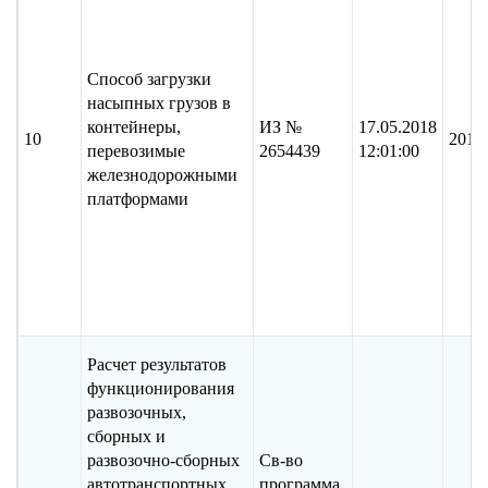
Способ загрузки
насыпных грузов в
контейнеры,
ИЗ №
17.05.2018
10
2017
перевозимые
2654439
12:01:00
железнодорожными
платформами
Расчет результатов
функционирования
развозочных,
сборных и
развозочно-сборных
Св-во
автотранспортных
программа