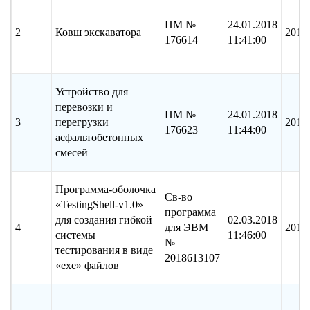
ПМ №
24.01.2018
2
Ковш экскаватора
2017
176614
11:41:00
Устройство для
перевозки и
ПМ №
24.01.2018
3
перегрузки
2017
176623
11:44:00
асфальтобетонных
смесей
Программа-оболочка
Св-во
«TestingShell-v1.0»
программа
для создания гибкой
02.03.2018
4
для ЭВМ
2018
системы
11:46:00
№
тестирования в виде
2018613107
«exe» файлов