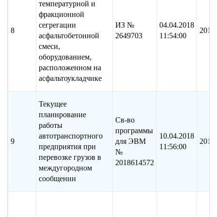
температурной и
фракционной
сегрегации
ИЗ №
04.04.2018
8
2017
асфальтобетонной
2649703
11:54:00
смеси,
оборудованием,
расположенном на
асфальтоукладчике
Текущее
планирование
Св-во
работы
программы
автотранспортного
10.04.2018
9
для ЭВМ
2018
предприятия при
11:56:00
№
перевозке грузов в
2018614572
междугородном
сообщении