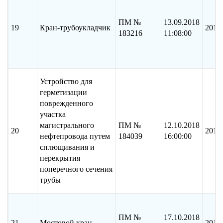
ПМ №
13.09.2018
19
Кран-трубоукладчик
2018
183216
11:08:00
Устройство для
герметизации
поврежденного
участка
магистрального
ПМ №
12.10.2018
20
2017
нефтепровода путем
184039
16:00:00
сплющивания и
перекрытия
поперечного сечения
трубы
ПМ №
17.10.2018
21
Мостовой кран
2018