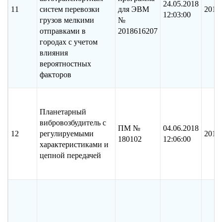
24.05.2018
11
систем перевозки
для ЭВМ
2018
12:03:00
грузов мелкими
№
отправками в
2018616207
городах с учетом
влияния
вероятностных
факторов
Планетарный
вибровозбудитель с
ПМ №
04.06.2018
12
регулируемыми
2017
180102
12:06:00
характеристиками и
цепной передачей