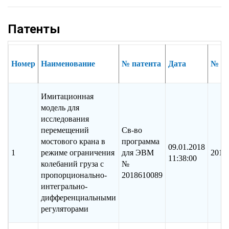
Патенты
Номер
Наименование
№ патента
Дата
№ за
Имитационная
модель для
исследования
перемещений
Св-во
мостового крана в
программа
09.01.2018
1
режиме ограничения
для ЭВМ
2017
11:38:00
колебаний груза с
№
пропорционально-
2018610089
интегрально-
дифференциальными
регуляторами