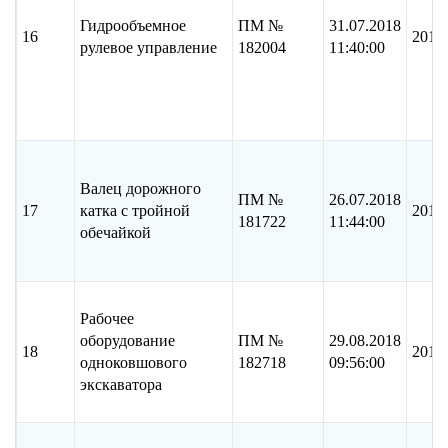
Гидрообъемное
ПМ №
31.07.2018
16
2017
рулевое управление
182004
11:40:00
Валец дорожного
ПМ №
26.07.2018
17
катка с тройной
2018
181722
11:44:00
обечайкой
Рабочее
оборудование
ПМ №
29.08.2018
18
2018
одноковшового
182718
09:56:00
экскаватора