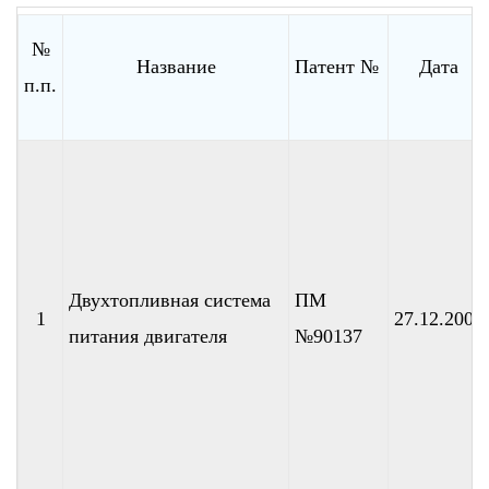
№
Название
Патент №
Дата
п.п.
Двухтопливная система
ПМ
1
27.12.2009
питания двигателя
№90137