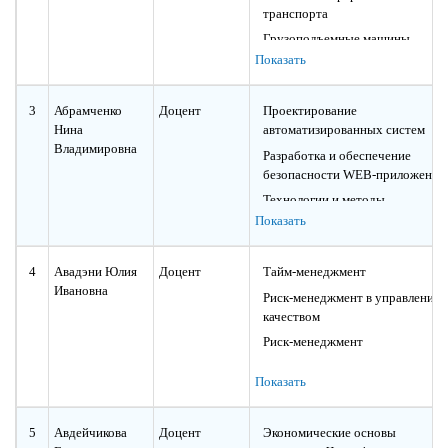
транспорта
Грузоподъемные машины
Показать
Кураторский час
Методология научных
исследований
3
Абрамченко
Доцент
Проектирование
Нина
автоматизированных систем
Гидравлика, гидромашины,
Владимировна
гидропривод
Разработка и обеспечение
безопасности WEB-приложений
Технологии и методы
программирования
Показать
Структуры и алгоритмы
обработки данных
4
Авадэни Юлия
Доцент
Тайм-менеджмент
Защита информации
Ивановна
Риск-менеджмент в управлении
Языки программирования
качеством
Основы информационной
Риск-менеджмент
безопасности
Метрология, сертификация и
Показать
стандартизация
Метрология, стандартизация и
сертификация
5
Авдейчикова
Доцент
Экономические основы