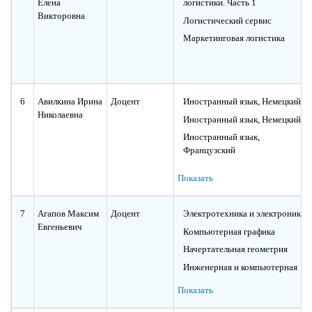
Елена
логистики. Часть 1
Викторовна
Логистический сервис
Маркетинговая логистика
6
Авилкина Ирина
Доцент
Иностранный язык, Немецкий
Николаевна
Иностранный язык, Немецкий.
Иностранный язык,
Французский
Иностранный язык в сфере
Показать
профессиональных
коммуникаций, Французский
Иностранный язык в сфере
7
Агапов Максим
Доцент
Электротехника и электроника
профессиональных
Евгеньевич
Компьютерная графика
коммуникаций, Немецкий
Начертательная геометрия
Инженерная и компьютерная
графика
Показать
Электротехника и
электроснабжение