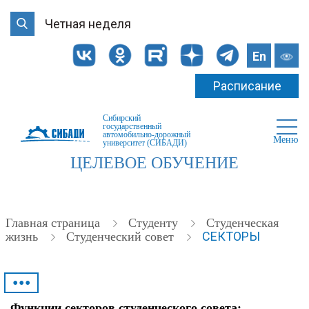
Четная неделя
En
Расписание
Сибирский
государственный
автомобильно-дорожный
Меню
университет (СИБАДИ)
ЦЕЛЕВОЕ ОБУЧЕНИЕ
Главная страница
Студенту
Студенческая
СЕКТОРЫ
жизнь
Студенческий совет
•••
Функции секторов студенческого совета: