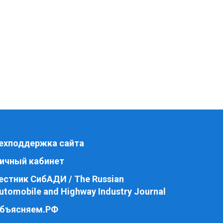
ехподдержка сайта
ичный кабинет
естник СибАДИ / The Russian
utomobile and Highway Industry Journal
бъясняем.РФ