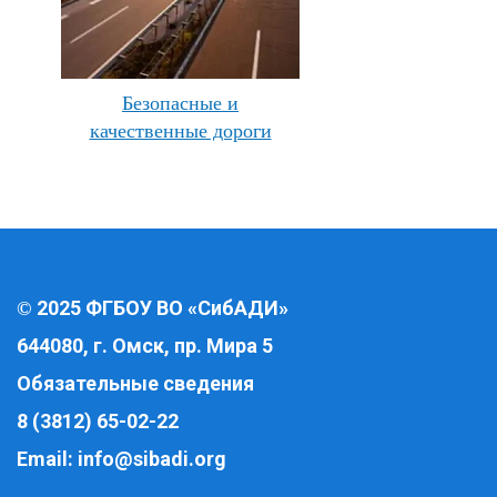
Безопасные и
качественные дороги
2025 ФГБОУ ВО «СибАДИ»
©
644080, г. Омск, пр. Мира 5
Обязательные сведения
8 (3812) 65-02-22
Email:
info@sibadi.org