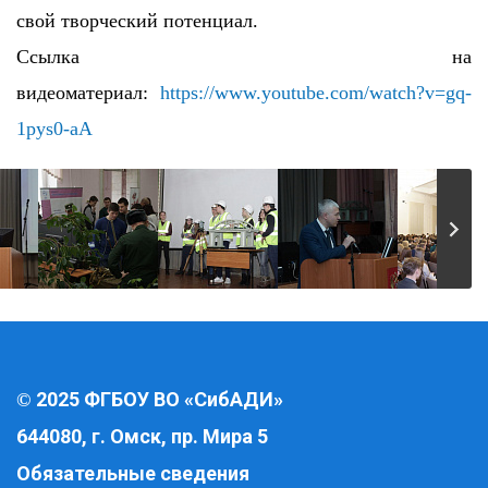
свой творческий потенциал.
Ссылка на
видеоматериал:
https://www.youtube.com/watch
?v=gq-
1pys0-aA
2025 ФГБОУ ВО «СибАДИ»
©
644080, г. Омск, пр. Мира 5
Обязательные сведения