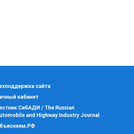
ехподдержка сайта
ичный кабинет
естник СибАДИ / The Russian
utomobile and Highway Industry Journal
бъясняем.РФ