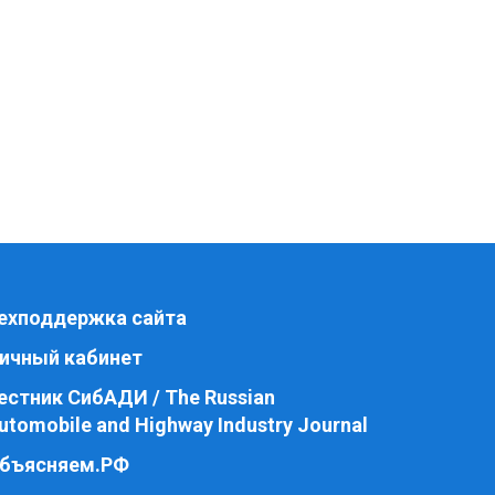
ехподдержка сайта
ичный кабинет
естник СибАДИ / The Russian
utomobile and Highway Industry Journal
бъясняем.РФ