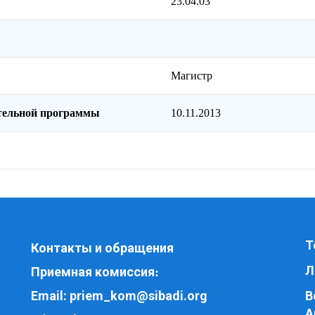
23.04.03
Магистр
ательной программы
10.11.2013
Т
Контакты и обращения
Л
Приемная комиссия
:
Email:
priem_kom@sibadi.org
В
A