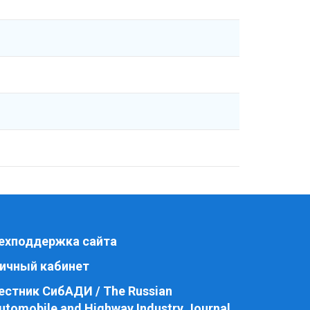
ехподдержка сайта
ичный кабинет
естник СибАДИ / The Russian
utomobile and Highway Industry Journal