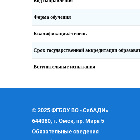
Код направления
Форма обучения
Квалификация/степень
Срок государственной аккредитации образов
Вступительные испытания
2025 ФГБОУ ВО «СибАДИ»
©
644080, г. Омск, пр. Мира 5
Обязательные сведения