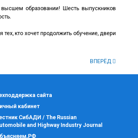
 высшем образовании! Шесть выпускников
ость.
 тех, кто хочет продолжить обучение, двери
ВПЕРЁД
ехподдержка сайта
ичный кабинет
естник СибАДИ / The Russian
utomobile and Highway Industry Journal
бъясняем.РФ