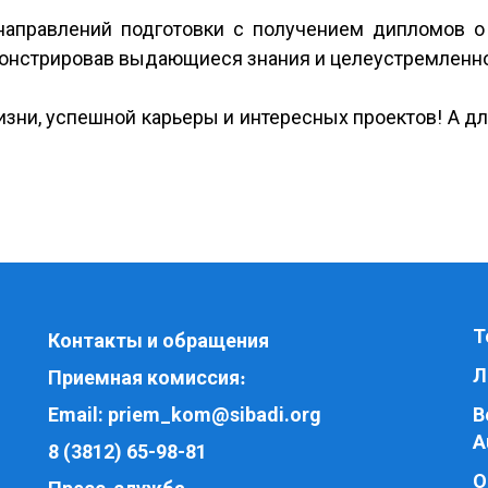
направлений подготовки с получением дипломов о
монстрировав выдающиеся знания и целеустремленн
ни, успешной карьеры и интересных проектов! А для
Т
Контакты и обращения
Л
Приемная комиссия
:
Email:
priem_kom@sibadi.org
В
A
8 (3812) 65-98-81
О