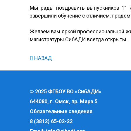
Мы рады поздравить выпускников 11 
завершили обучение с отличием, проде
Желаем вам яркой профессиональной жиз
магистратуры СибАДИ всегда открыты.
НАЗАД
2025 ФГБОУ ВО «СибАДИ»
©
644080, г. Омск, пр. Мира 5
Обязательные сведения
8 (3812) 65-02-22