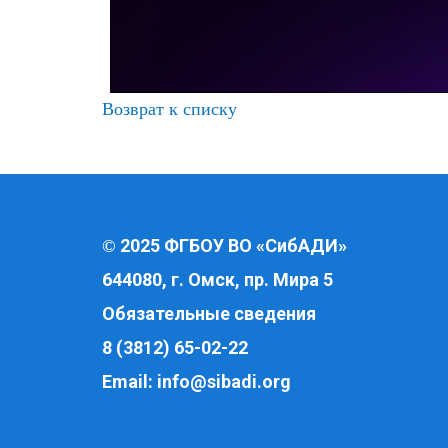
Возврат к списку
2025 ФГБОУ ВО «СибАДИ»
©
644080, г. Омск, пр. Мира 5
Обязательные сведения
8 (3812) 65-02-22
Email:
info@sibadi.org