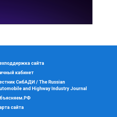
ехподдержка сайта
ичный кабинет
естник СибАДИ / The Russian
utomobile and Highway Industry Journal
бъясняем.РФ
арта сайта