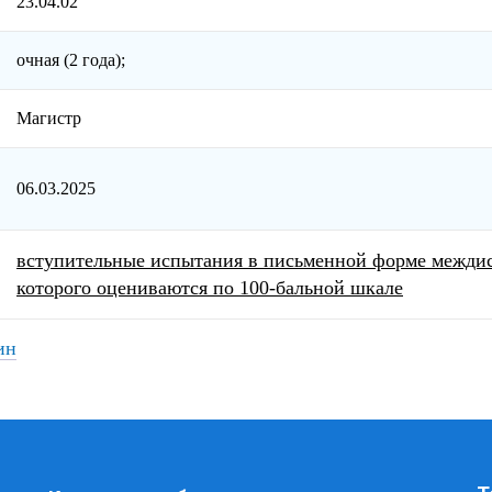
23.04.02
очная (2 года);
Магистр
06.03.2025
вступительные испытания в письменной форме междис
которого оцениваются по 100-бальной шкале
ин