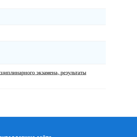
циплинарного экзамена, результаты