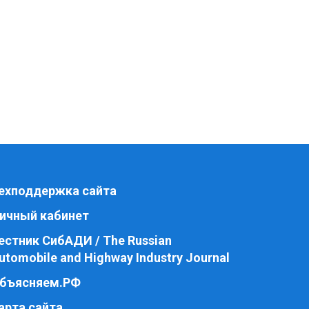
ехподдержка сайта
ичный кабинет
естник СибАДИ / The Russian
utomobile and Highway Industry Journal
бъясняем.РФ
арта сайта