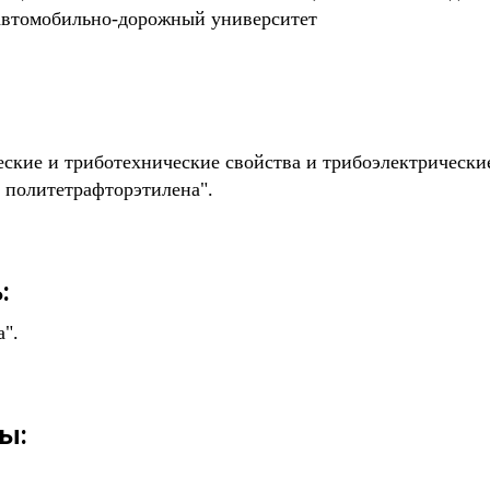
 автомобильно-дорожный университет
еские и триботехнические свойства и трибоэлектрическ
 политетрафторэтилена".
:
".
ы: