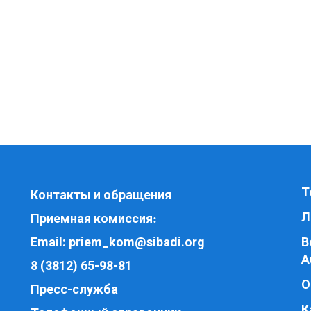
Т
Контакты и обращения
Л
Приемная комиссия
:
Email:
priem_kom@sibadi.org
В
A
8 (3812) 65-98-81
О
Пресс-служба
К