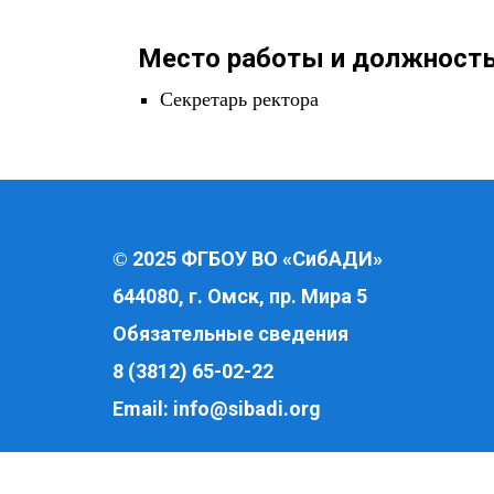
Место работы и должность
Секретарь ректора
2025 ФГБОУ ВО «СибАДИ»
©
644080, г. Омск, пр. Мира 5
Обязательные сведения
8 (3812) 65-02-22
Email:
info@sibadi.org