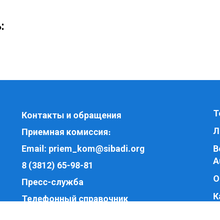
:
Т
Контакты и обращения
Л
Приемная комиссия
:
Email:
priem_kom@sibadi.org
В
A
8 (3812) 65-98-81
О
Пресс-служба
К
Телефонный справочник