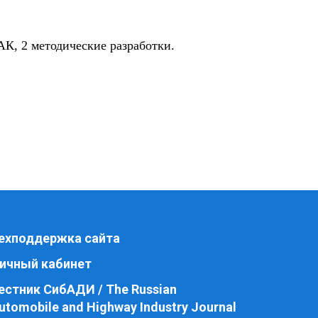
АК, 2 методические разработки.
ехподдержка сайта
ичный кабинет
естник СибАДИ / The Russian
utomobile and Highway Industry Journal