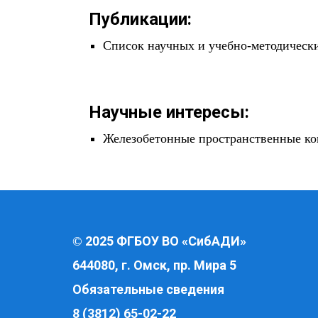
Публикации:
Список научных и учебно-методических
Научные интересы:
Железобетонные пространственные ко
2025 ФГБОУ ВО «СибАДИ»
©
644080, г. Омск, пр. Мира 5
Обязательные сведения
8 (3812) 65-02-22