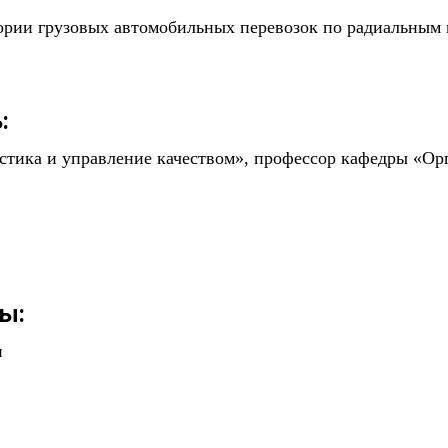
еории грузовых автомобильных перевозок по радиальным
:
тика и управление качеством», профессор кафедры «Орг
ы:
и