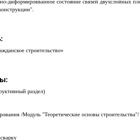
нно-диформировванное состояние связей двухслойных пл
конструкции".
:
жданское строительство»
ы:
руктивный раздел)
ования /Модуль "Теоретические основы строительства"/
 сварку