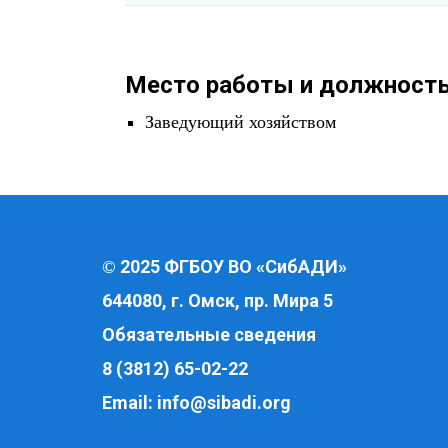
Место работы и должность
Заведующий хозяйством
2025 ФГБОУ ВО «СибАДИ»
©
644080, г. Омск, пр. Мира 5
Обязательные сведения
8 (3812) 65-02-22
Email:
info@sibadi.org