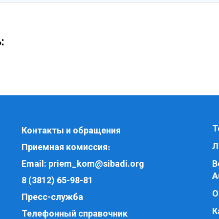
:
Т
Контакты и обращения
Л
Приемная комиссия
:
Email:
priem_kom@sibadi.org
В
A
8 (3812) 65-98-81
О
Пресс-служба
К
Телефонный справочник