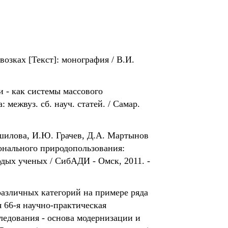
озках [Текст]: монография / В.И.
 - как системы массового
межвуз. сб. науч. статей. / Самар.
шилова, И.Ю. Грачев, Д.А. Мартынов
онального природопользования:
дых ученых / СибАДИ - Омск, 2011. -
различных категорий на примере ряда
я 66-я научно-практическая
дования - основа модернизации и