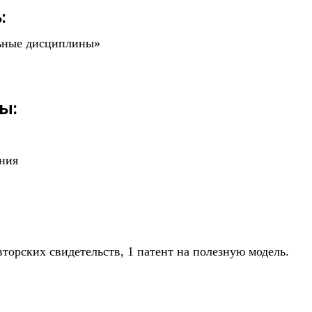
:
ьные дисциплины»
ы:
ния
вторских свидетельств, 1 патент на полезную модель.