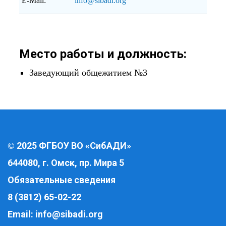
E-Mail:
info@sibadi.org
Место работы и должность:
Заведующий общежитием №3
2025 ФГБОУ ВО «СибАДИ»
©
644080, г. Омск, пр. Мира 5
Обязательные сведения
8 (3812) 65-02-22
Email:
info@sibadi.org