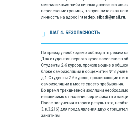
сменили какие-либо личные данные и в связи
пересечение границы, то пришлите скан нов
личность на адрес
interdep_sibadi@mail.ru
.
ШАГ 4. БЕЗОПАСНОСТЬ
По приезду необходимо соблюдать режим са
Для студентов первого курса заселение в о
Студенты 2-6 курсов, проживающие в общеж
блоке самоизоляции в общежитии № 3 универс
д.1. Студенты 2-6 курсов, проживающие в ин
самоизоляции в месте своего пребывания.
Во время трехдневной изоляции необходимо 
независимо от наличия сертификата о вакц
После получения второго результата, необ
3, к.3.216) для предъявления двух отрицате
занятиям.