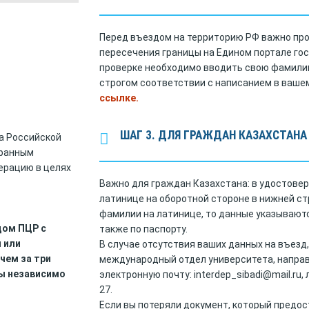
Перед въездом на территорию РФ важно про
пересечения границы на Едином портале гос
проверке необходимо вводить свою фамилию
строгом соответствии с написанием в ваше
ссылке
.
ШАГ 3. ДЛЯ ГРАЖДАН КАЗАХСТАН
а Российской
транным
ерацию в целях
Важно для граждан Казахстана: в удостове
латинице на оборотной стороне в нижней ст
фамилии на латинице, то данные указываютс
дом ПЦР с
также по паспорту.
 или
В случае отсутствия ваших данных на въезд
чем за три
международный отдел университета, напр
цы независимо
электронную почту: interdep_sibadi@mail.ru,
27.
Если вы потеряли документ, который предос