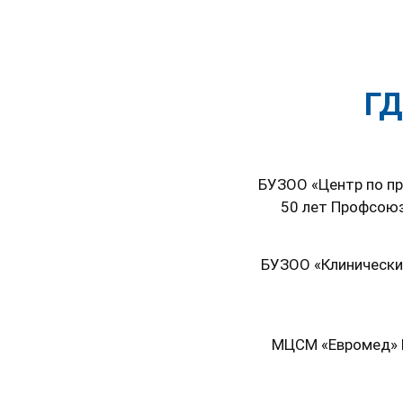
ГД
БУЗОО «Центр по пр
50 лет Профсоюз
БУЗОО «Клинический
МЦСМ «Евромед» Г